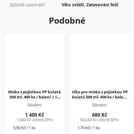
Způsob uzavírání
:
Víko zvlášt, Zatavování folií
Podobné
Miska s pojistkou PP kulatá
Víko pro miska s pojistkou PP
500 ml. 400 ks / balení
3,50
kulatá 500 ml. 400 ks / balení
Kč/ks+DPH
1,70 Kč/ks+DPH
Skladem
Skladem
1 400 Kč
680 Kč
1 694 Kč včetně DPH
822,80 Kč včetně DPH
Měrná
Měrná
3,50 Kč / 1 ks
1,70 Kč / 1 ks
cena:
cena: