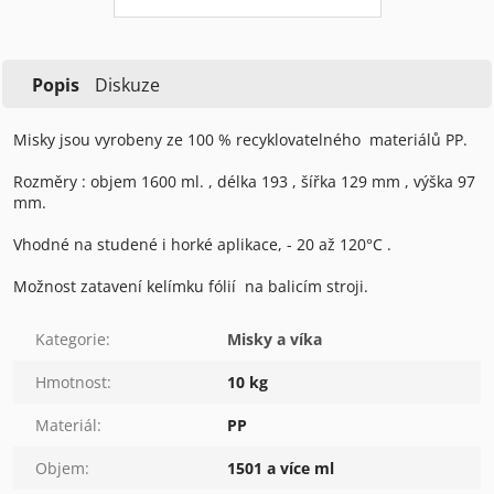
Popis
Diskuze
Misky jsou vyrobeny ze 100 % recyklovatelného materiálů PP.
Rozměry : objem 1600 ml. , délka 193 , šířka 129 mm , výška 97
mm.
Vhodné na studené i horké aplikace, - 20 až 120°C .
Možnost zatavení kelímku fólií na balicím stroji.
Kategorie
:
Misky a víka
Hmotnost
:
10 kg
Materiál
:
PP
Objem
:
1501 a více ml