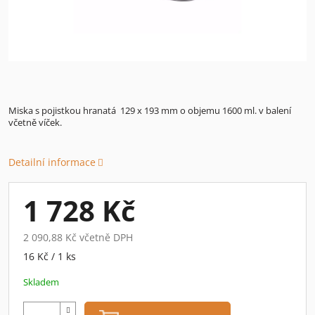
Miska s pojistkou hranatá 129 x 193 mm o objemu 1600 ml. v balení
včetně víček.
Detailní informace
1 728 Kč
2 090,88 Kč včetně DPH
Měrná
16 Kč / 1 ks
cena:
Skladem