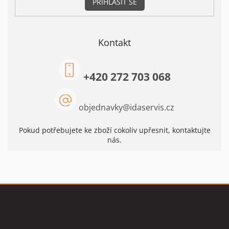
PŘIHLÁSIT SE
Kontakt
+420 272 703 068
objednavky
@
idaservis.cz
Pokud potřebujete ke zboží cokoliv upřesnit, kontaktujte
nás.
Z
á
p
a