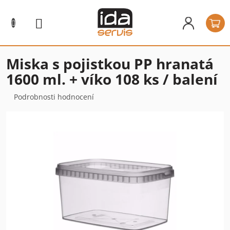
Přejít
na
N
obsah
k
Miska s pojistkou PP hranatá
1600 ml. + víko 108 ks / balení
Průměrné
Podrobnosti hodnocení
hodnocení
produktu
je
0,0
z
5
hvězdiček.